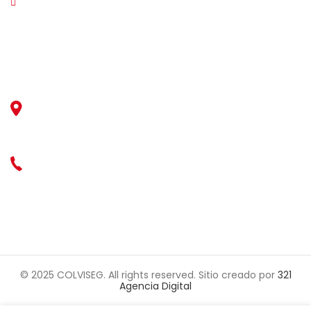
Sexual Y Contra La Violencia De Género En El Ámbito
Laboral
Contáctenos
Cra. 20 #66-15
Bogotá - Colombia
PBX : (601) 7562093
© 2025 COLVISEG. All rights reserved. Sitio creado por
321
Agencia Digital