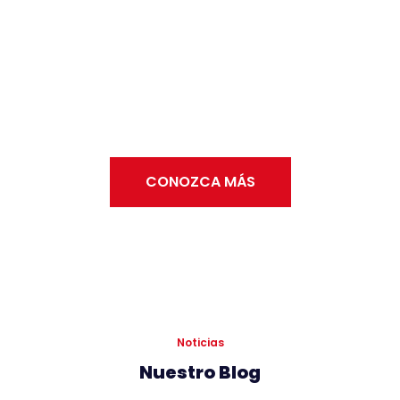
trabajo en toda Colombia
Ofrecemos una amplia variedad de oportunidades
laborales.
Explora las oportunidades de trabajo que tiene Colviseg
para ti.
CONOZCA MÁS
Noticias
Nuestro Blog